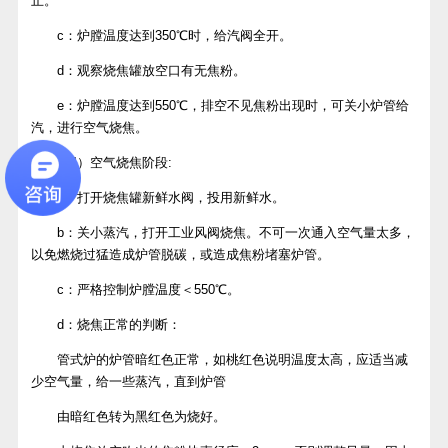
止。
c：炉膛温度达到350℃时，给汽阀全开。
d：观察烧焦罐放空口有无焦粉。
e：炉膛温度达到550℃，排空不见焦粉出现时，可关小炉管给
汽，进行空气烧焦。
（4）空气烧焦阶段:
a：打开烧焦罐新鲜水阀，投用新鲜水。
b：关小蒸汽，打开工业风阀烧焦。不可一次通入空气量太多，
以免燃烧过猛造成炉管脱碳，或造成焦粉堵塞炉管。
c：严格控制炉膛温度＜550℃。
d：烧焦正常的判断：
管式炉的炉管暗红色正常，如桃红色说明温度太高，应适当减
少空气量，给一些蒸汽，直到炉管
由暗红色转为黑红色为烧好。