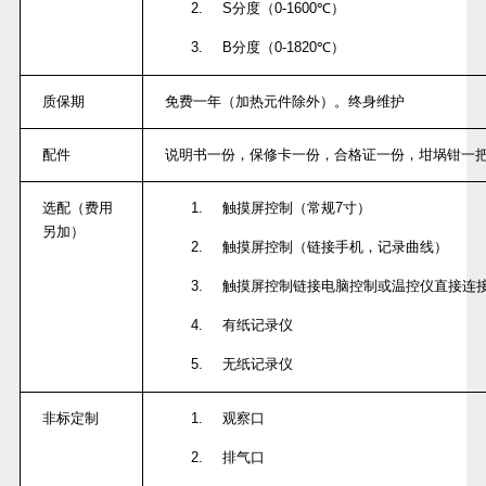
2.
S
分度（
0-1600
℃）
3.
B
分度（
0-1820
℃）
质保期
免费一年（加热元件除外）。终身维护
配件
说明书一份，保修卡一份，合格证一份，坩埚钳一
选配（费用
1.
触摸屏控制（常规
7
寸）
另加）
2.
触摸屏控制（链接手机，记录曲线）
3.
触摸屏控制链接电脑控制或温控仪直接连
4.
有纸记录仪
5.
无纸记录仪
非标定制
1.
观察口
2.
排气口