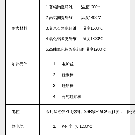
1.
普铝陶瓷纤维
温度
1200
℃
2.
高铝陶瓷纤维
温度
1400
℃
耐火材料
3.
莫来石陶瓷纤维
温度
1600
℃
4.
氧化铝陶瓷纤维
温度
1800
℃
5.
高纯氧化铝陶瓷纤维
温度
1900
℃
加热元件
1.
电炉丝
2.
硅碳棒
3.
硅钼棒
4.
高纯硅钼棒
电控
采用温控仪
PID
控制，
SSR
移相触发器触发，上限报
热电偶
1.
K
分度（
0-1200
℃）