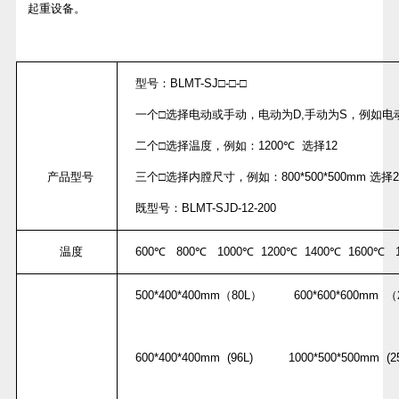
起重设备。
型号：
BLMT-SJ
□
-
□
-
□
一个□选择电动或手动，电动为
D,
手动为
S
，例如电
二个□选择温度，例如：
1200
℃
选择
12
产品型号
三个□选择内膛尺寸，例如：
800*500*500mm
选择
2
既型号：
BLMT-SJD-12-200
温度
600
℃
800
℃
1000
℃
1200
℃
1400
℃
1600
℃
1
500*400*400mm
（
80L
）
600*600*600mm
（
600*400*400mm (96L) 1000*500*500mm (25