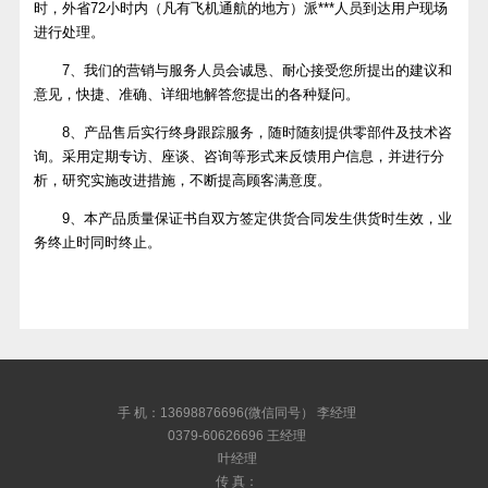
时，外省72小时内（凡有飞机通航的地方）派***人员到达用户现场
进行处理。
7、我们的营销与服务人员会诚恳、耐心接受您所提出的建议和
意见，快捷、准确、详细地解答您提出的各种疑问。
8、产品售后实行终身跟踪服务，随时随刻提供零部件及技术咨
询。采用定期专访、座谈、咨询等形式来反馈用户信息，并进行分
析，研究实施改进措施，不断提高顾客满意度。
9、本产品质量保证书自双方签定供货合同发生供货时生效，业
务终止时同时终止。
手 机：13698876696(微信同号） 李经理
0379-60626696 王经理
叶经理
传 真：